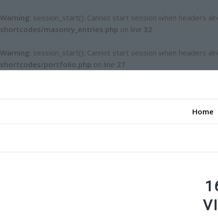
Warning
: session_start(): Cannot start session when headers al
shortcodes/masonry_entries.php
on line
32
Warning
: session_start(): Cannot start session when headers al
shortcodes/portfolio.php
on line
27
Home
1
V