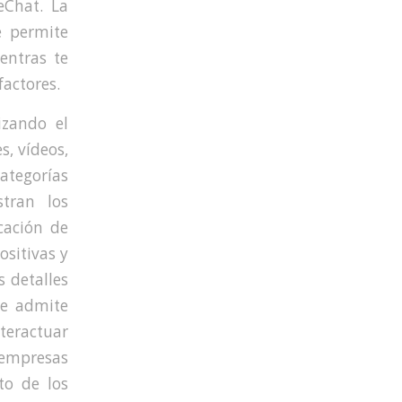
eChat. La
e permite
entras te
factores.
izando el
s, vídeos,
tegorías
tran los
cación de
sitivas y
s detalles
re admite
nteractuar
 empresas
to de los