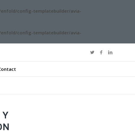
enfold/config-templatebuilder/avia-
enfold/config-templatebuilder/avia-
Contact
 Y
ON