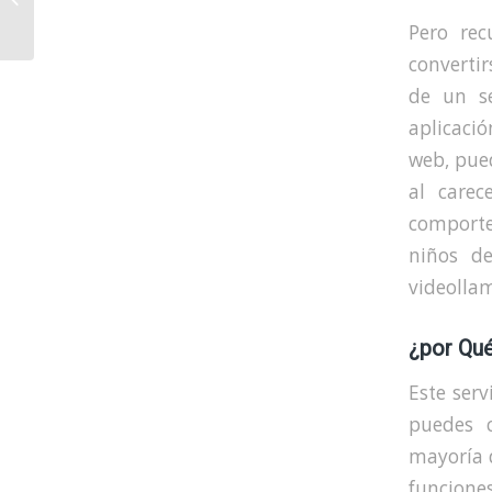
Modern And
Pero re
Safe Omegle
convertir
Various App
de un se
aplicació
web, pue
al care
comporte
niños de
videollam
¿por Qué
Este serv
puedes c
mayoría 
funcione