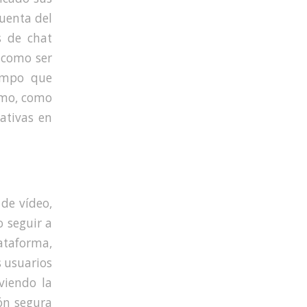
uenta del
s de chat
 como ser
iempo que
imo, como
ativas en
 de vídeo,
o seguir a
ataforma,
 usuarios
viendo la
ón segura