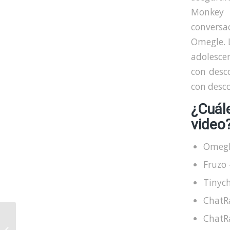
Monkey 
conversa
Omegle. 
adolesce
con desc
con desc
¿Cuál
video
Omegle
Fruzo 
Tinych
ChatR
Omegleme: A
ChatRa