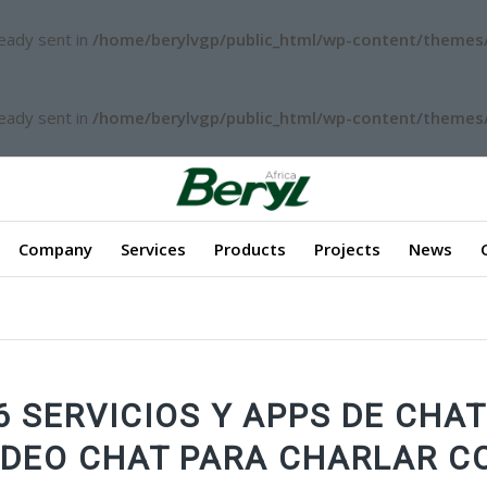
ready sent in
/home/berylvgp/public_html/wp-content/themes/
ready sent in
/home/berylvgp/public_html/wp-content/themes/
Company
Services
Products
Projects
News
6 SERVICIOS Y APPS DE CHAT
IDEO CHAT PARA CHARLAR C