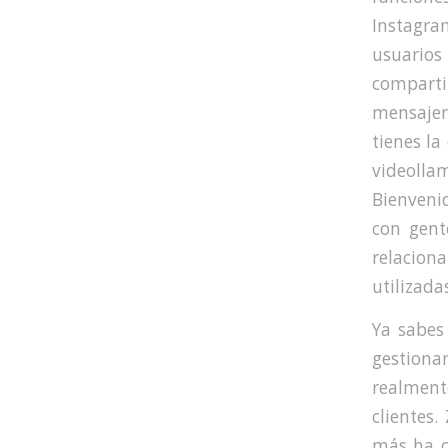
Instagra
usuarios
comparti
mensajer
tienes la
videoll
Bienveni
con gent
relacion
utilizada
Ya sabes
gestiona
realment
clientes
más ha c