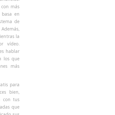
y con más
e basa en
istema de
. Además,
ientras la
r vídeo.
es hablar
n los que
iones más
atis para
ces bien,
n con tus
madas que
icado sus