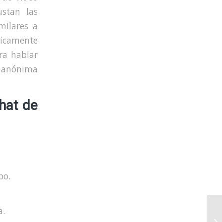
stan las
milares a
picamente
ra hablar
a anónima
hat de
po.
a.
Tr