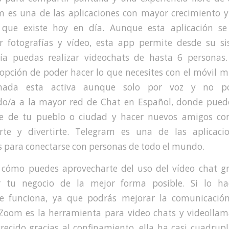
m es una de las aplicaciones con mayor crecimiento 
 que existe hoy en día. Aunque esta aplicación s
r fotografías y vídeo, esta app permite desde su s
ía puedas realizar videochats de hasta 6 personas
 opción de poder hacer lo que necesites con el móvil m
amada esta activa aunque solo por voz y no po
do/a a la mayor red de Chat en Español, donde pued
e de tu pueblo o ciudad y hacer nuevos amigos co
arte y divertirte. Telegram es una de las aplicac
s para conectarse con personas de todo el mundo.
 cómo puedes aprovecharte del uso del vídeo chat gr
r tu negocio de la mejor forma posible. Si lo ha
e funciona, ya que podrás mejorar la comunicació
. Zoom es la herramienta para video chats y videolla
recido gracias al confinamiento, ella ha casi cuadrupl