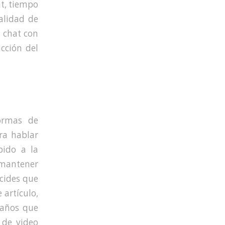
at, tiempo
nalidad de
 chat con
acción del
ormas de
ra hablar
bido a la
 mantener
ecides que
 artículo,
raños que
 de video