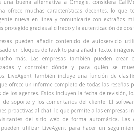
s una buena alternativa a Omegle, considera CallM
ma ofrece muchas características decentes, lo que t
gente nueva en línea y comunicarte con extraños mi
 protegido gracias al cifrado y la autenticación de dos 
esas pueden añadir contenido de autoservicio util
sado en bloques de tawk.to para añadir texto, imágene
ucho más. Las empresas también pueden crear ca
lizadas y controlar dónde y para quién se mues
os. LiveAgent también incluye una función de clasifi
que ofrece un informe completo de todas las reseñas po
 de los agentes. Estos incluyen la fecha de revisión, lo
et de soporte y los comentarios del cliente. El softwa
nes proactivas al chat, lo que permite a las empresas i
visitantes del sitio web de forma automática. Las
pueden utilizar LiveAgent para hacer un seguimien