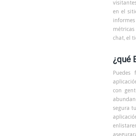
visitante
en el sit
informes
métricas 
chat, el 
¿qué 
Puedes 
aplicaci
con gent
abundanc
segura tu
aplicació
enlistar
asegurar