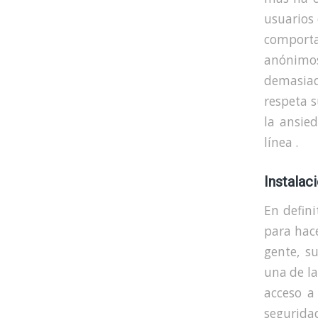
usuarios
comporta
anónimos
demasiad
respeta 
la ansie
línea .
Instalac
En defini
para hace
gente, s
una de l
acceso a
segurida