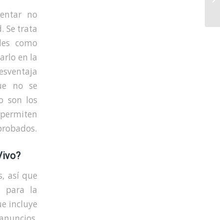
In
entar no
. Se trata
iles como
arlo en la
esventaja
ue no se
o son los
 permiten
probados.
Vivo?
s, así que
o para la
e incluye
anuncios.