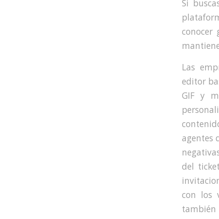
Si busca
platafor
conocer 
mantienes
Las empr
editor ba
GIF y m
persona
contenid
agentes 
negativas
del tick
invitacio
con los 
también 