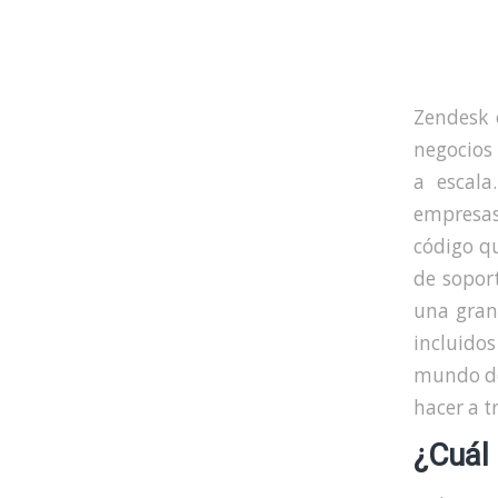
Zendesk 
negocios
a escala
empresas 
código q
de sopor
una gran
incluid
mundo de
hacer a t
¿Cuál