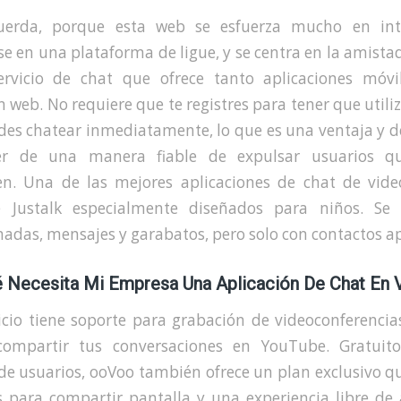
cuerda, porque esta web se esfuerza mucho en int
se en una plataforma de ligue, y se centra en la amistad
rvicio de chat que ofrece tanto aplicaciones móv
n web. No requiere que te registres para tener que utiliz
des chatear inmediatamente, lo que es una ventaja y d
cer de una manera fiable de expulsar usuarios q
n. Una de las mejores aplicaciones de chat de vide
 Justalk especialmente diseñados para niños. Se
adas, mensajes y garabatos, pero solo con contactos a
 Necesita Mi Empresa Una Aplicación De Chat En 
icio tiene soporte para grabación de videoconferencia
ompartir tus conversaciones en YouTube. Gratuit
de usuarios, ooVoo también ofrece un plan exclusivo qu
s para compartir pantalla y una experiencia libre de 